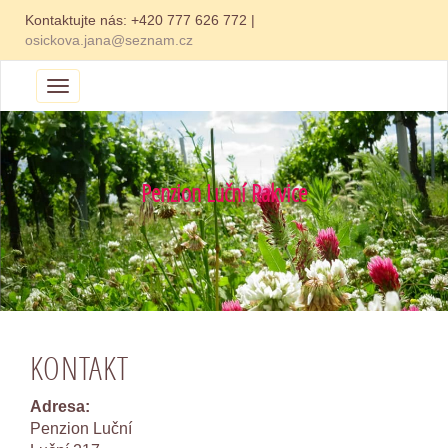
Kontaktujte nás:
+420 777 626 772
|
osickova.jana@seznam.cz
Menu
Penzion Luční Rakvice
KONTAKT
Adresa:
Penzion Luční