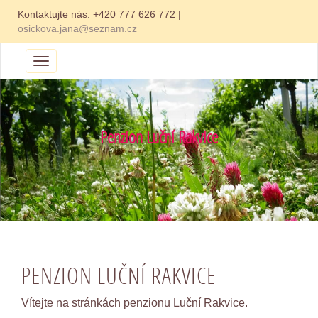
Kontaktujte nás:
+420 777 626 772
|
osickova.jana@seznam.cz
Menu
Penzion Luční Rakvice
PENZION LUČNÍ RAKVICE
Vítejte na stránkách penzionu Luční Rakvice.