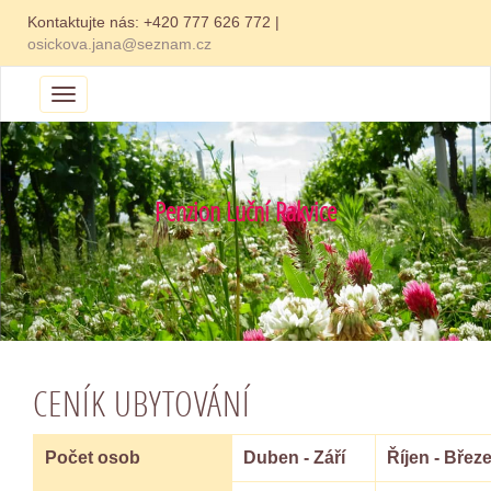
Kontaktujte nás:
+420 777 626 772
|
osickova.jana@seznam.cz
Menu
Penzion Luční Rakvice
CENÍK UBYTOVÁNÍ
Počet osob
Duben - Září
Říjen - Břez