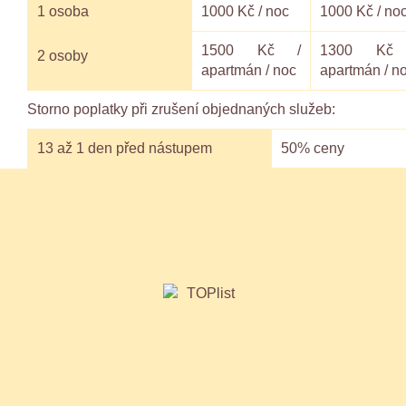
1 osoba
1000 Kč / noc
1000 Kč / no
1500 Kč /
1300 Kč
2 osoby
apartmán / noc
apartmán / n
Storno poplatky při zrušení objednaných služeb:
13 až 1 den před nástupem
50% ceny